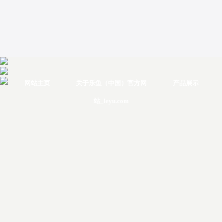
网站主页
关于乐鱼（中国）官方网
产品展示
站_leyu.com