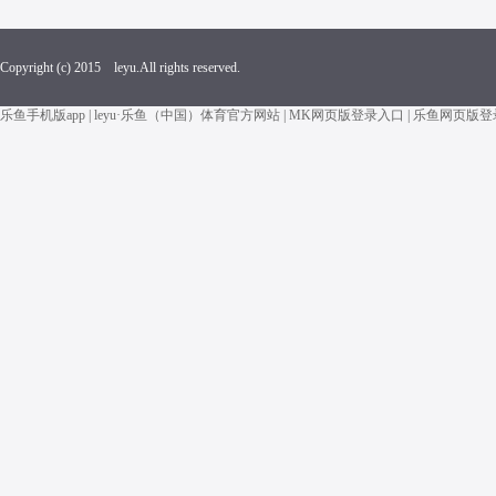
Copyright (c) 2015 leyu.All rights reserved.
乐鱼手机版app
|
leyu·乐鱼（中国）体育官方网站
|
MK网页版登录入口
|
乐鱼网页版登