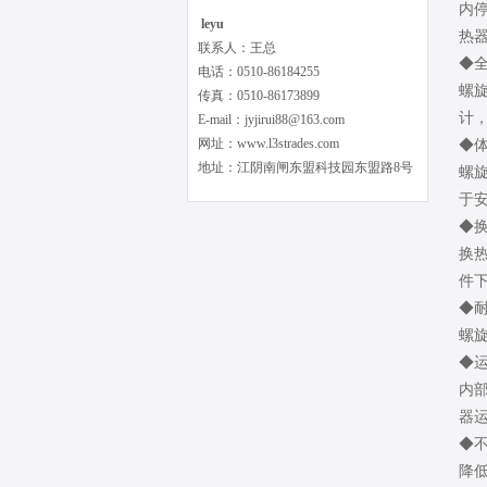
内
leyu
热器
联系人：王总
◆
电话：0510-86184255
螺
传真：0510-86173899
计
E-mail：jyjirui88@163.com
网址：www.l3strades.com
◆
地址：江阴南闸东盟科技园东盟路8号
螺
于
◆
换热
件下
◆
螺旋
◆
内部
器
◆
降