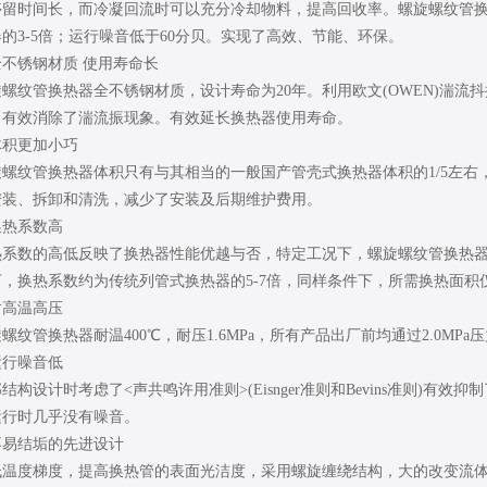
停留时间长，而冷凝回流时可以充分冷却物料，提高回收率。螺旋螺纹管
的3-5倍；运行噪音低于60分贝。实现了高效、节能、环保。
全不锈钢材质 使用寿命长
旋螺纹管换热器全不锈钢材质，设计寿命为20年。利用欧文(OWEN)湍流
，有效消除了湍流振现象。有效延长换热器使用寿命。
体积更加小巧
旋螺纹管换热器体积只有与其相当的一般国产管壳式换热器体积的1/5左
安装、拆卸和清洗，减少了安装及后期维护费用。
换热系数高
系数的高低反映了换热器性能优越与否，特定工况下，螺旋螺纹管换热器换热
，换热系数约为传统列管式换热器的5-7倍，同样条件下，所需换热面积仅
耐高温高压
螺纹管换热器耐温400℃，耐压1.6MPa，所有产品出厂前均通过2.0M
运行噪音低
结构设计时考虑了<声共鸣许用准则>(Eisnger准则和Bevins准则)
运行时几乎没有噪音。
不易结垢的先进设计
低温度梯度，提高换热管的表面光洁度，采用螺旋缠绕结构，大的改变流