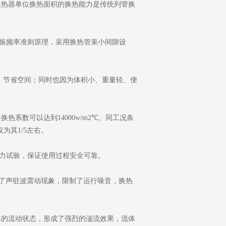
换热器单位换热面积的换热能力是传统列管换
抖振频率准则原理，采用换热管束小间隙设
右，节省空间；同时也因为体积小、重量轻、便
系数可以达到14000w/m2℃。同工况条
为其1/5左右。
Pa压力试验，保证使用过程安全可靠。
有效抑制了声驻波震动现象，限制了运行噪音，换热
体的流动状态，形成了强烈的湍流效果，流体