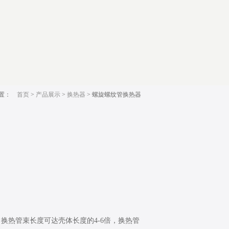
位置：
首页
>
产品展示
>
换热器
> 螺旋螺纹管换热器
换热管束长度可达壳体长度的4-6倍，换热管