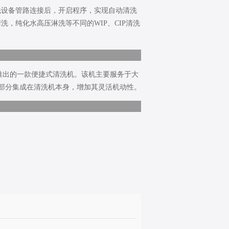
洗设备管路连接后，开启程序，实现自动清洗
，纯化水高压淋洗等不同的WIP、CIP清洗
要求推出的一款便捷式清洗机。该机主要服务于大
制部分集成在清洗机本身，增加其灵活机动性。