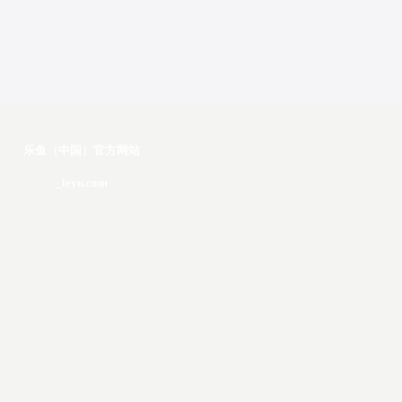
乐鱼（中国）官方网站
_leyu.com