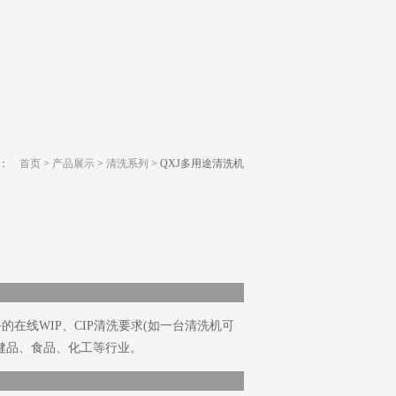
置：
首页
>
产品展示
>
清洗系列
> QXJ多用途清洗机
在线WIP、CIP清洗要求(如一台清洗机可
健品、食品、化工等行业。