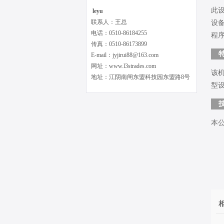
此
leyu
联系人：王总
设
电话：0510-86184255
程
传真：0510-86173899
E-mail：jyjirui88@163.com
网址：www.l3strades.com
该机
地址：江阴南闸东盟科技园东盟路8号
型
本