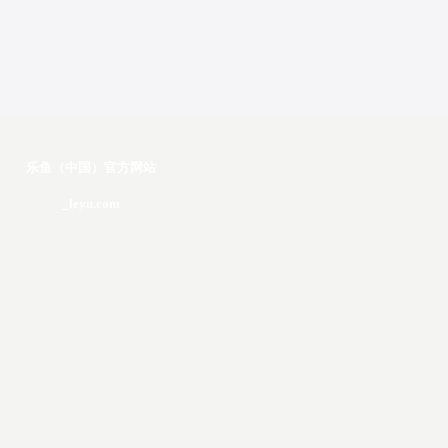
乐鱼（中国）官方网站
_leyu.com