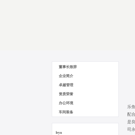
董事长致辞
企业简介
卓越管理
资质荣誉
办公环境
乐鱼
车间装备
配
是
司
leyu