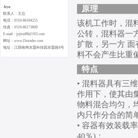
原理
leyu
联系人：王总
电话：0510-86184255
该机工作时，混
传真：0510-86173899
公转，混料器一
E-mail：jyjirui88@163.com
网址：www.l3strades.com
扩散，另一方 
地址：江阴南闸东盟科技园东盟路8号
料不会产生比重
特点
• 混料器具有
作用下，使其由
物料混合均匀，均
内只作分合的简
• 容器有效装载
40％)；