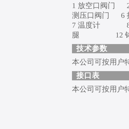
1 放空口阀门
测压口阀门 6
7 温度计 8
腿 12 
技术参数
本公司可按用户
接口表
本公司可按用户