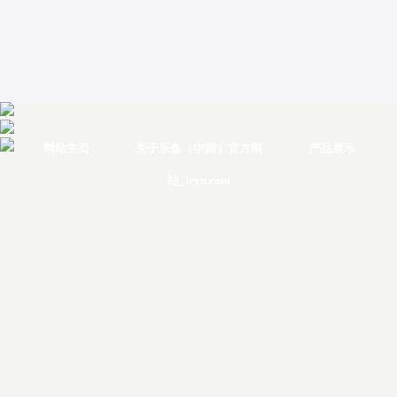
网站主页
关于乐鱼（中国）官方网
产品展示
站_leyu.com