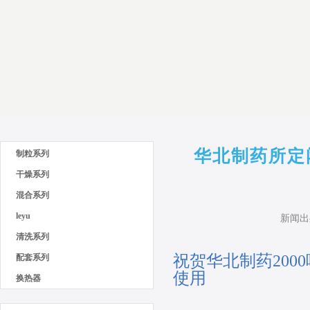
华北制药所定
制粒系列
干燥系列
混合系列
leyu
新闻出处
清洗系列
祝贺华北制药200
配套系列
使用
换热器