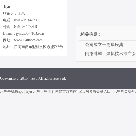
leyu
联系人：王总
电话：0510-86184255
传真：0510-86173899
E-mail：jyjirui88@163.com
相关信息：
网址：www.l3strades.com
公司成立十周年庆典
地址：江阴南闸东盟科技园东盟路8号
闭路沸腾干燥机技术推广会
Copyright (c) 2015 leyu.All rights reserved.
乐鱼手机版app
|
leyu·乐鱼（中国）体育官方网站
|
MK网页版登录入口
|
乐鱼网页版登